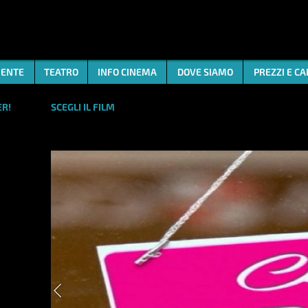
ENTE
TEATRO
INFO CINEMA
DOVE SIAMO
PREZZI E C
R!
SCEGLI IL FILM